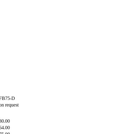
FB75-D
on request
80.00
64.00