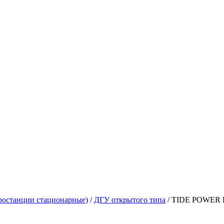
ростанции стационарные)
/
ДГУ открытого типа
/
TIDE POWER F