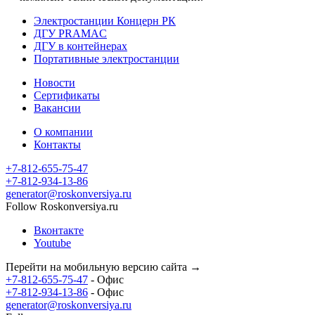
Электростанции Концерн РК
ДГУ PRAMAC
ДГУ в контейнерах
Портативные электростанции
Новости
Сертификаты
Вакансии
О компании
Контакты
+7-812-655-75-47
- Офис
+7-812-934-13-86
- Офис
generator@roskonversiya.ru
Follow Roskonversiya.ru
Вконтакте
Youtube
Перейти на мобильную версию сайта →
+7-812-655-75-47
- Офис
+7-812-934-13-86
- Офис
generator@roskonversiya.ru