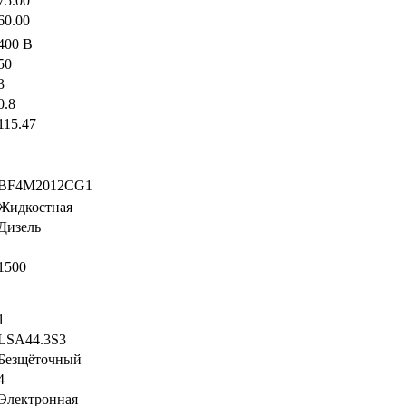
75.00
60.00
400 В
50
3
0.8
115.47
BF4M2012CG1
Жидкостная
Дизель
1500
1
LSA44.3S3
Безщёточный
4
Электронная