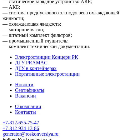
— статическое зарядное устройство АКБ;
— АКБ;
— система предпускового эл.подогрева охлаждающей
жидкости;
— охлаждающая жидкость;
— моторное масло;
— штатный комплект фильтров;
— промышленный глушитель;
— комплект технической документации.
Электростанции Концерн РК
ДГУ PRAMAC
ДГУ в контейнерах
Портативные электростанции
Новости
Сертификаты
Вакансии
О компании
Контакты
+7-812-655-75-47
- Офис
+7-812-934-13-86
- Офис
generator@roskonversiya.ru
Follow Roskonversiya.ru