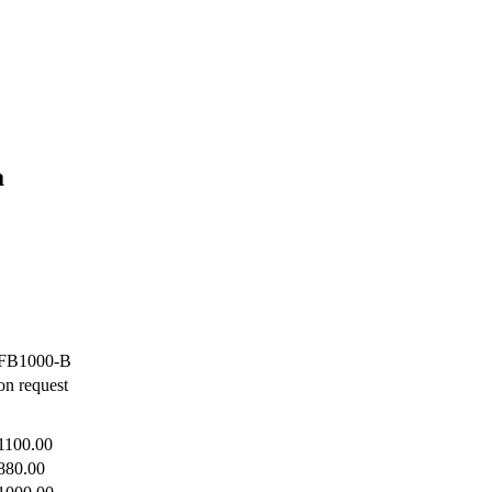
а
FB1000-B
on request
1100.00
880.00