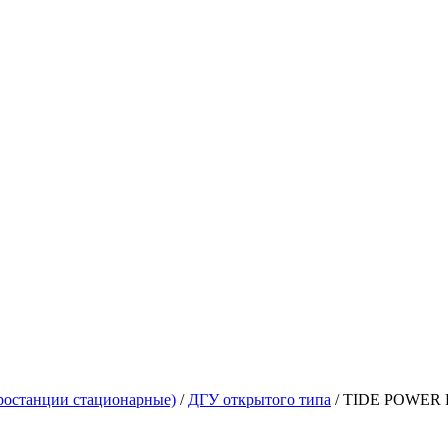
ростанции стационарные)
/
ДГУ открытого типа
/
TIDE POWER F