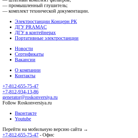
— промышленный глушитель;
— комплект технической документации.
Электростанции Концерн РК
ДГУ PRAMAC
ДГУ в контейнерах
Портативные электростанции
Новости
Сертификаты
Вакансии
О компании
Контакты
+7-812-655-75-47
- Офис
+7-812-934-13-86
- Офис
generator@roskonversiya.ru
Follow Roskonversiya.ru
Вконтакте
Youtube
Перейти на мобильную версию сайта →
+7-812-655-75-47
- Офис