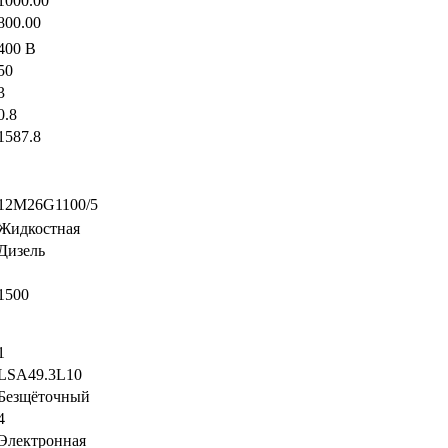
1000.00
800.00
400 В
50
3
0.8
1587.8
12M26G1100/5
Жидкостная
Дизель
1500
1
LSA49.3L10
Безщёточный
4
Электронная