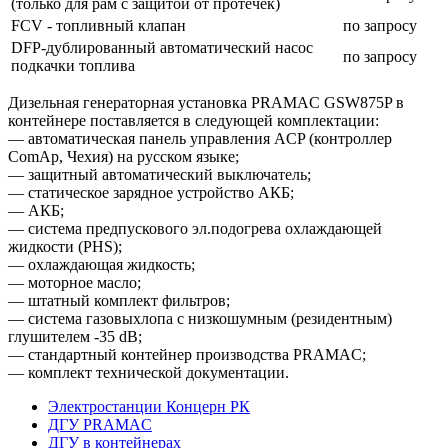
(только для рам с защитой от протечек)
FCV - топливный клапан
по запросу
DFP-дублированный автоматический насос
по запросу
подкачки топлива
Дизельная генераторная установка PRAMAC GSW875P в
контейнере поставляется в следующей комплектации:
— автоматическая панель управления ACP (контроллер
ComAp, Чехия) на русском языке;
— защитный автоматический выключатель;
— статическое зарядное устройство АКБ;
— АКБ;
— система предпускового эл.подогрева охлаждающей
жидкости (PHS);
— охлаждающая жидкость;
— моторное масло;
— штатный комплект фильтров;
— система газовыхлопа с низкошумным (резидентным)
глушителем -35 dB;
— стандартный контейнер производства PRAMAC;
— комплект технической документации.
Электростанции Концерн РК
ДГУ PRAMAC
ДГУ в контейнерах