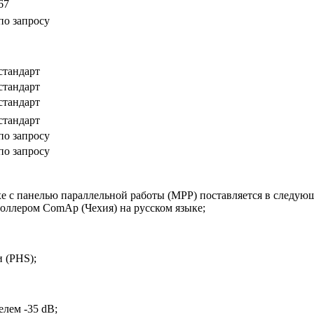
67
по запросу
стандарт
стандарт
стандарт
стандарт
по запросу
по запросу
 с панелью параллельной работы (MPP) поставляется в следую
оллером ComAp (Чехия) на русском языке;
 (PHS);
лем -35 dB;