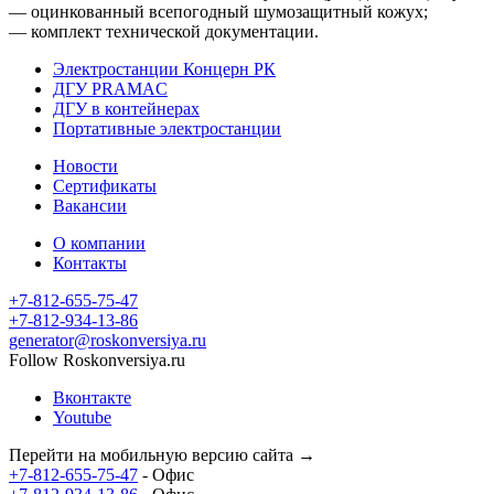
— оцинкованный всепогодный шумозащитный кожух;
— комплект технической документации.
Электростанции Концерн РК
ДГУ PRAMAC
ДГУ в контейнерах
Портативные электростанции
Новости
Сертификаты
Вакансии
О компании
Контакты
+7-812-655-75-47
- Офис
+7-812-934-13-86
- Офис
generator@roskonversiya.ru
Follow Roskonversiya.ru
Вконтакте
Youtube
Перейти на мобильную версию сайта →
+7-812-655-75-47
- Офис