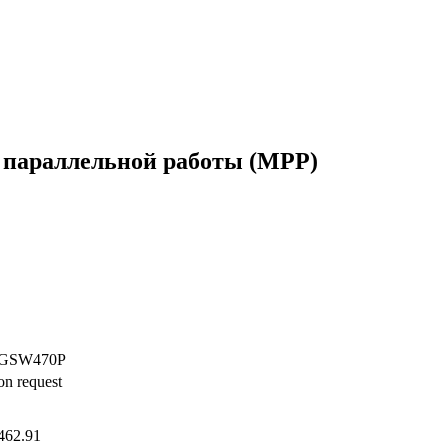
параллельной работы (MPP)
GSW470P
on request
462.91