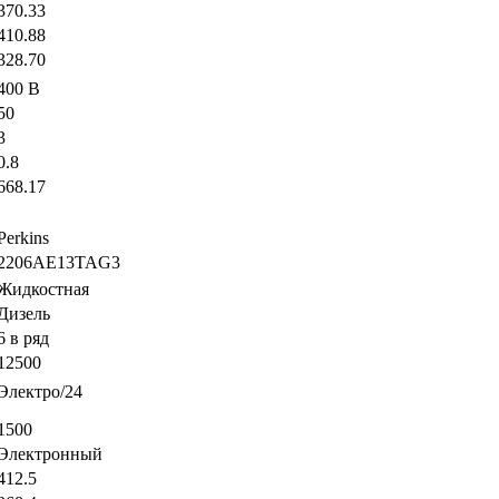
370.33
410.88
328.70
400 В
50
3
0.8
668.17
Perkins
2206AE13TAG3
Жидкостная
Дизель
6 в ряд
12500
Электро/24
1500
Электронный
412.5