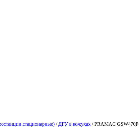
ростанции стационарные)
/
ДГУ в кожухах
/
PRAMAC GSW470P в 