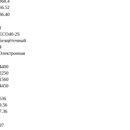
368.4
66.52
86.40
1
ECO40-2S
Безщёточный
4
Электронная
4400
2250
1560
4450
636
9.56
7.36
97