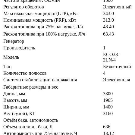
Частота вращения . Об/мин
1500
Регулятор оборотов
Электронный
Максимальная мощность (LTP), кВт
343.0
Номинальная мощность (PRP), кВт
313.0
Расход топлива при 75% нагрузке, Л/ч
48.49
Расход топлива при 100% нагрузке, Л/ч
63.43
Генератор
Производитель
1
ECO38-
Модель
2LN/4
Тип
Безщёточный
Количество полюсов
4
Система стабилизации напряжения
Электронная
Габаритные размеры и вес
Длина, мм
3300
Высота, мм
1965
Ширина, мм
1400
Вес (сухой), КГ
3160
Объём бака, автономность
Объем топливн. бака, Л
636
Автономность при 75% нагрузке, Ч
13.12