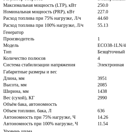
Максимальная мощность (LTP), кВт
250.0
Номинальная мощность (PRP), кВт
227.0
Расход топлива при 75% нагрузке, Л/ч
44.60
Расход топлива при 100% нагрузке, Л/ч
55.13
Генератор
Производитель
1
Модель
ECO38-1LN/4
Тип
Безщёточный
Количество полюсов
4
Система стабилизации напряжения
Электронная
Габаритные размеры и вес
Длина, мм
3951
Высота, мм
2085
Ширина, мм
1438
Вес (сухой), КГ
2990
Объём бака, автономность
Объем топливн. бака, Л
636
Автономность при 75% нагрузке, Ч
14.26
Автономность при 100% нагрузке, Ч
11.54
Уровень шума