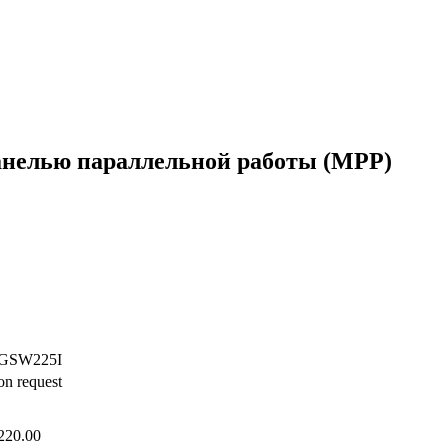
нелью параллельной работы (MPP)
GSW225I
on request
220.00