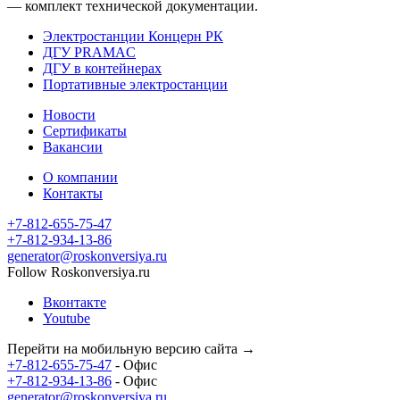
— комплект технической документации.
Электростанции Концерн РК
ДГУ PRAMAC
ДГУ в контейнерах
Портативные электростанции
Новости
Сертификаты
Вакансии
О компании
Контакты
+7-812-655-75-47
- Офис
+7-812-934-13-86
- Офис
generator@roskonversiya.ru
Follow Roskonversiya.ru
Вконтакте
Youtube
Перейти на мобильную версию сайта →
+7-812-655-75-47
- Офис
+7-812-934-13-86
- Офис
generator@roskonversiya.ru