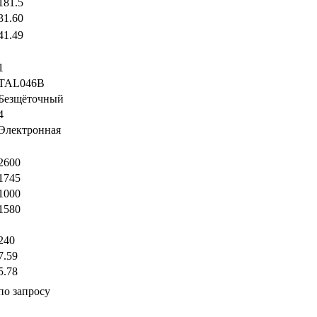
181.5
31.60
41.49
1
TAL046B
Безщёточный
4
Электронная
2600
1745
1000
1580
240
7.59
5.78
по запросу