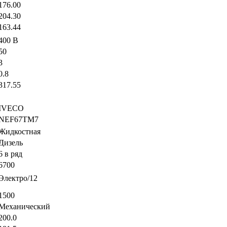
176.00
204.30
163.44
400 В
50
3
0.8
317.55
IVECO
NEF67TM7
Жидкостная
Дизель
6 в ряд
6700
Электро/12
1500
Механический
200.0