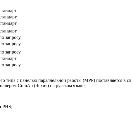
стандарт
стандарт
стандарт
стандарт
по запросу
по запросу
по запросу
стандарт
по запросу
о типа с панелью параллельной работы (MPP) поставляется в 
оллером ComAp (Чехия) на русском языке;
и PHS;