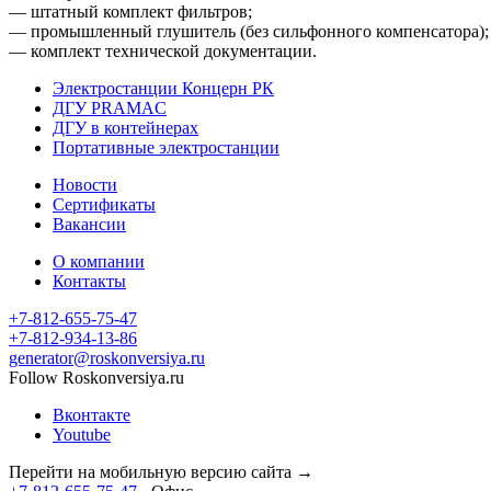
— штатный комплект фильтров;
— промышленный глушитель (без сильфонного компенсатора);
— комплект технической документации.
Электростанции Концерн РК
ДГУ PRAMAC
ДГУ в контейнерах
Портативные электростанции
Новости
Сертификаты
Вакансии
О компании
Контакты
+7-812-655-75-47
- Офис
+7-812-934-13-86
- Офис
generator@roskonversiya.ru
Follow Roskonversiya.ru
Вконтакте
Youtube
Перейти на мобильную версию сайта →