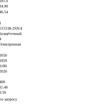
181.0
34.90
46.54
1
ECO38-2SN/4
Безщёточный
4
Электронная
2650
1859
1180
2026
400
11.46
8.59
по запросу