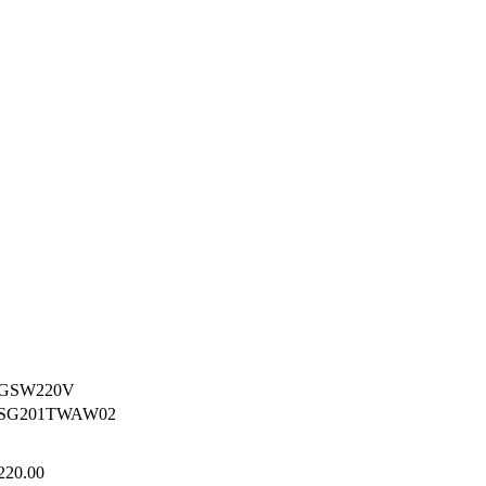
GSW220V
SG201TWAW02
220.00