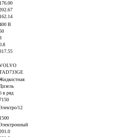
176.00
202.67
162.14
400 В
50
3
0.8
317.55
VOLVO
TAD733GE
Жидкостная
Дизель
6 в ряд
7150
Электро/12
1500
Электронный
201.0