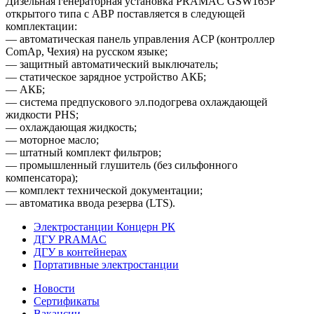
Дизельная генераторная установка PRAMAC GSW165P
открытого типа с АВР поставляется в следующей
комплектации:
— автоматическая панель управления ACP (контроллер
ComAp, Чехия) на русском языке;
— защитный автоматический выключатель;
— статическое зарядное устройство АКБ;
— АКБ;
— система предпускового эл.подогрева охлаждающей
жидкости PHS;
— охлаждающая жидкость;
— моторное масло;
— штатный комплект фильтров;
— промышленный глушитель (без сильфонного
компенсатора);
— комплект технической документации;
— автоматика ввода резерва (LTS).
Электростанции Концерн РК
ДГУ PRAMAC
ДГУ в контейнерах
Портативные электростанции
Новости
Сертификаты
Вакансии