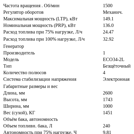
Частота вращения . Об/мин
1500
Регулятор оборотов
Механич.
Максимальная мощность (LTP), кВт
149.1
Номинальная мощность (PRP), кВт
136.0
Расход топлива при 75% нагрузке, Л/ч
24.47
Расход топлива при 100% нагрузке, Л/ч
32.92
Генератор
Производитель
1
Модель
ECO34-2L
Тип
Безщёточный
Количество полюсов
4
Система стабилизации напряжения
Электронная
Габаритные размеры и вес
Длина, мм
2600
Высота, мм
1743
Ширина, мм
1000
Вес (сухой), КГ
1451
Объём бака, автономность
Объем топливн. бака, Л
240
Автономность при 75% нагрузке, Ч
9.81