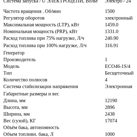
Система запуска / U ЭЛЕКТРОЦЕПИ, Вольт
Электро / 24
Частота вращения . Об/мин
1500
Регулятор оборотов
электронный
Максимальная мощность (LTP), кВт
1459.0
Номинальная мощность (PRP), кВт
1331.0
Расход топлива при 75% нагрузке, Л/ч
240.90
Расход топлива при 100% нагрузке, Л/ч
316.91
Генератор
Производитель
1
Модель
ECO46-1S/4
Тип
Бесщеточный
Количество полюсов
4
Система стабилизации напряжения
Электронная
Габаритные размеры и вес
Длина, мм
12190
Высота, мм
2896
Ширина, мм
2438
Вес (сухой), КГ
17074
Объём бака, автономность
Объем топливн. бака, Л
1000