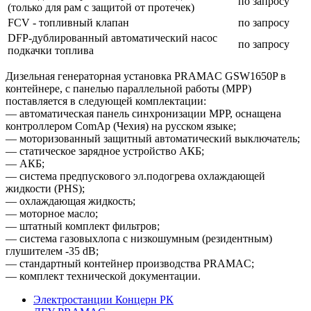
по запросу
(только для рам с защитой от протечек)
FCV - топливный клапан
по запросу
DFP-дублированный автоматический насос
по запросу
подкачки топлива
Дизельная генераторная установка PRAMAC GSW1650P в
контейнере, с панелью параллельной работы (MPP)
поставляется в следующей комплектации:
— автоматическая панель синхронизации MPP, оснащена
контроллером ComAp (Чехия) на русском языке;
— моторизованный защитный автоматический выключатель;
— статическое зарядное устройство АКБ;
— АКБ;
— система предпускового эл.подогрева охлаждающей
жидкости (PHS);
— охлаждающая жидкость;
— моторное масло;
— штатный комплект фильтров;
— система газовыхлопа с низкошумным (резидентным)
глушителем -35 dB;
— стандартный контейнер производства PRAMAC;
— комплект технической документации.
Электростанции Концерн РК