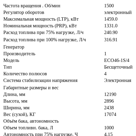
Частота вращения . Об/мин
1500
Регулятор оборотов
электронный
Максимальная мощность (LTP), кВт
1459.0
Номинальная мощность (PRP), кВт
1331.0
Расход топлива при 75% нагрузке, Л/ч
240.90
Расход топлива при 100% нагрузке, Л/ч
316.91
Генератор
Производитель
1
Модель
ECO46-1S/4
Тип
Бесщеточный
Количество полюсов
4
Система стабилизации напряжения
Электронная
Габаритные размеры и вес
Длина, мм
12190
Высота, мм
2896
Ширина, мм
2438
Вес (сухой), КГ
17074
Объём бака, автономность
Объем топливн. бака, Л
1000
Автономность при 75% нагрузке, Ч
4.15