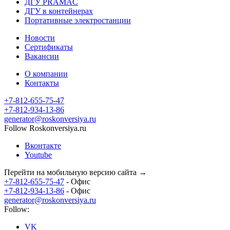
ДГУ PRAMAC
ДГУ в контейнерах
Портативные электростанции
Новости
Сертификаты
Вакансии
О компании
Контакты
+7-812-655-75-47
- Офис
+7-812-934-13-86
- Офис
generator@roskonversiya.ru
Follow Roskonversiya.ru
Вконтакте
Youtube
Перейти на мобильную версию сайта →
+7-812-655-75-47
- Офис
+7-812-934-13-86
- Офис
generator@roskonversiya.ru
Follow:
VK