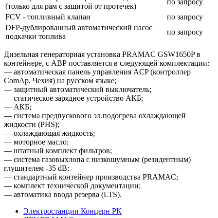
по запросу
(только для рам с защитой от протечек)
FCV - топливный клапан
по запросу
DFP-дублированный автоматический насос
по запросу
подкачки топлива
Дизельная генераторная установка PRAMAC GSW1650P в
контейнере, с АВР поставляется в следующей комплектации:
— автоматическая панель управления ACP (контроллер
ComAp, Чехия) на русском языке;
— защитный автоматический выключатель;
— статическое зарядное устройство АКБ;
— АКБ;
— система предпускового эл.подогрева охлаждающей
жидкости (PHS);
— охлаждающая жидкость;
— моторное масло;
— штатный комплект фильтров;
— система газовыхлопа с низкошумным (резидентным)
глушителем -35 dB;
— стандартный контейнер производства PRAMAC;
— комплект технической документации;
— автоматика ввода резерва (LTS).
Электростанции Концерн РК