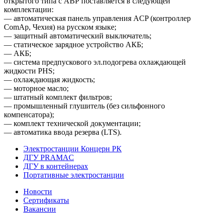
открытого типа с АВР поставляется в следующей
комплектации:
— автоматическая панель управления ACP (контроллер
ComAp, Чехия) на русском языке;
— защитный автоматический выключатель;
— статическое зарядное устройство АКБ;
— АКБ;
— система предпускового эл.подогрева охлаждающей
жидкости PHS;
— охлаждающая жидкость;
— моторное масло;
— штатный комплект фильтров;
— промышленный глушитель (без сильфонного
компенсатора);
— комплект технической документации;
— автоматика ввода резерва (LTS).
Электростанции Концерн РК
ДГУ PRAMAC
ДГУ в контейнерах
Портативные электростанции
Новости
Сертификаты
Вакансии