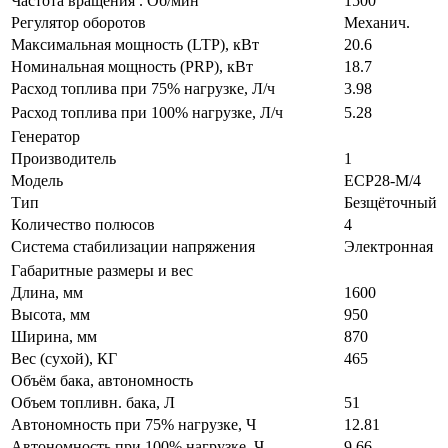
Частота вращения . Об/мин
1500
Регулятор оборотов
Механич.
Максимальная мощность (LTP), кВт
20.6
Номинальная мощность (PRP), кВт
18.7
Расход топлива при 75% нагрузке, Л/ч
3.98
Расход топлива при 100% нагрузке, Л/ч
5.28
Генератор
Производитель
1
Модель
ECP28-M/4
Тип
Безщёточный
Количество полюсов
4
Система стабилизации напряжения
Электронная
Габаритные размеры и вес
Длина, мм
1600
Высота, мм
950
Ширина, мм
870
Вес (сухой), КГ
465
Объём бака, автономность
Объем топливн. бака, Л
51
Автономность при 75% нагрузке, Ч
12.81
Автономность при 100% нагрузке, Ч
9.66