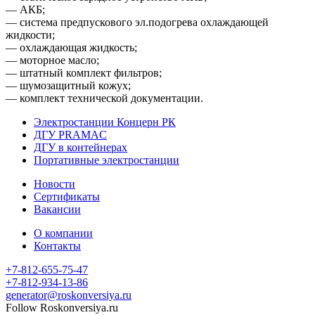
— АКБ;
— система предпускового эл.подогрева охлаждающей
жидкости;
— охлаждающая жидкость;
— моторное масло;
— штатный комплект фильтров;
— шумозащитный кожух;
— комплект технической документации.
Электростанции Концерн РК
ДГУ PRAMAC
ДГУ в контейнерах
Портативные электростанции
Новости
Сертификаты
Вакансии
О компании
Контакты
+7-812-655-75-47
- Офис
+7-812-934-13-86
- Офис
generator@roskonversiya.ru
Follow Roskonversiya.ru