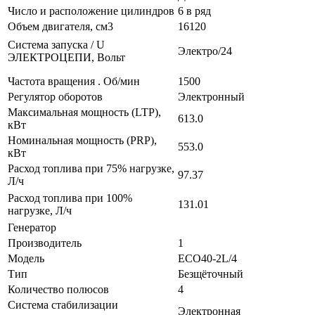
Число и расположение цилиндров
6 в ряд
Объем двигателя, см3
16120
Система запуска / U
Электро/24
ЭЛЕКТРОЦЕПИ, Вольт
Частота вращения . Об/мин
1500
Регулятор оборотов
Электронный
Максимальная мощность (LTP),
613.0
кВт
Номинальная мощность (PRP),
553.0
кВт
Расход топлива при 75% нагрузке,
97.37
Л/ч
Расход топлива при 100%
131.01
нагрузке, Л/ч
Генератор
Производитель
1
Модель
ECO40-2L/4
Тип
Безщёточный
Количество полюсов
4
Система стабилизации
Электронная